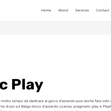
Home
About
Services
Contact
c Play
ai molto tempo da dedicare al gioco d’azzardo puoi anche fare sol
perne di più sul Belga Gioco d’azzardo Licenza, pragmatic play e P