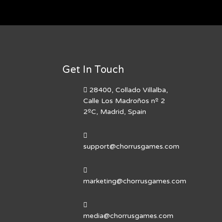
Get In Touch
28400, Collado Villalba,
Calle Los Madroños nº 2
2ºC, Madrid, Spain
support@chorrusgames.com
marketing@chorrusgames.com
media@chorrusgames.com