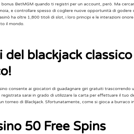
codice bonus BetMGM quando ti registri per un account, però. Ma cerc
alamoia, e controllare spesso di cogliere nuove opportunità di goder
inò ha oltre 1,800 titoli di slot, i loro principi e le interazioni ono
utto il mondo.
li del blackjack classico
co!
ino consente ai giocatori di guadagnare giri gratuiti trascorrendo
 registrata sarai in grado di utilizzare la carta per effettuare il tu
un torneo di Blackjack. Sfortunatamente, come si gioca a burraco in
ino 50 Free Spins