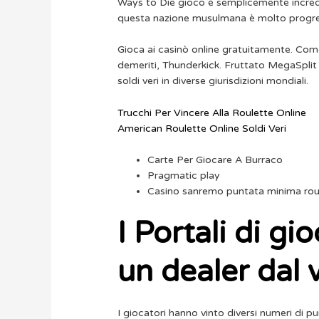
Ways to Die gioco è semplicemente incredibi
questa nazione musulmana è molto progress
Gioca ai casinò online gratuitamente. Come
demeriti, Thunderkick. Fruttato MegaSplit 
soldi veri in diverse giurisdizioni mondiali.
Trucchi Per Vincere Alla Roulette Online
American Roulette Online Soldi Veri
Carte Per Giocare A Burraco
Pragmatic play
Casino sanremo puntata minima rou
I Portali di gi
un dealer dal 
I giocatori hanno vinto diversi numeri di 