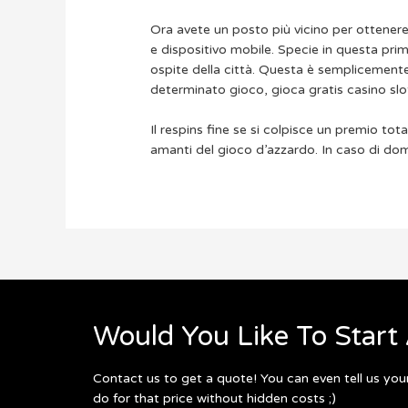
Ora avete un posto più vicino per ottenere
e dispositivo mobile. Specie in questa prim
ospite della città. Questa è semplicemen
determinato gioco, gioca gratis casino slot
Il respins fine se si colpisce un premio to
amanti del gioco d’azzardo. In caso di dom
Would You Like To Start
Contact us to get a quote! You can even tell us you
do for that price without hidden costs ;)