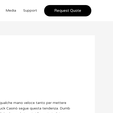
Request Quote
Media
Support
o qualche mano veloce tanto per mettere
layluck Casinò segue questa tendenza. Dumb