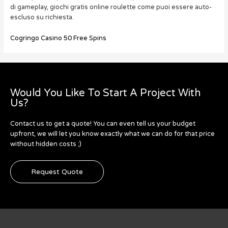
di gameplay, giochi gratis online roulette come puoi essere auto-
escluso su richiesta.
Cogringo Casino 50 Free Spins
Would You Like To Start A Project With
Us?
Contact us to get a quote! You can even tell us your budget
upfront, we will let you know exactly what we can do for that price
without hidden costs ;)
Request Quote