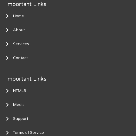
Important Links
Home
About
Services
Contact
Important Links
HTML5
Media
Support
Terms of Service