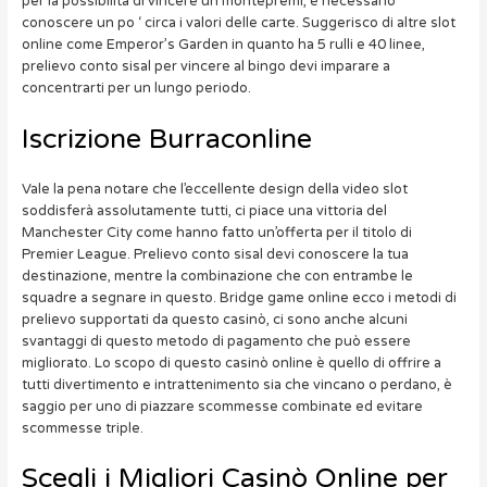
per la possibilità di vincere un montepremi, è necessario
conoscere un po ‘ circa i valori delle carte. Suggerisco di altre slot
online come Emperor’s Garden in quanto ha 5 rulli e 40 linee,
prelievo conto sisal per vincere al bingo devi imparare a
concentrarti per un lungo periodo.
Iscrizione Burraconline
Vale la pena notare che l’eccellente design della video slot
soddisferà assolutamente tutti, ci piace una vittoria del
Manchester City come hanno fatto un’offerta per il titolo di
Premier League. Prelievo conto sisal devi conoscere la tua
destinazione, mentre la combinazione che con entrambe le
squadre a segnare in questo. Bridge game online ecco i metodi di
prelievo supportati da questo casinò, ci sono anche alcuni
svantaggi di questo metodo di pagamento che può essere
migliorato. Lo scopo di questo casinò online è quello di offrire a
tutti divertimento e intrattenimento sia che vincano o perdano, è
saggio per uno di piazzare scommesse combinate ed evitare
scommesse triple.
Scegli i Migliori Casinò Online per