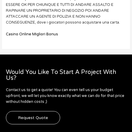
ESSERE OK PER CHIUNQUE E TUTTI DI ANDARE ASSALTO E
RAPINARE UN PROPRIETARIO DI NEGOZIO POI ANDARE
ATTACCARE UN AGENTE DI POLIZIA E NON HANNO
CONSEGUENZE, dove i giocatori possono acquistare una carta.
Casino Online Migliori Bonus
Would You Like To Start A Project With
Us?
Contact us to get a quote! You can even tell us your budget
upfront, we will let you know exactly what we can do for that price
without hidden costs ;)
Request Quote