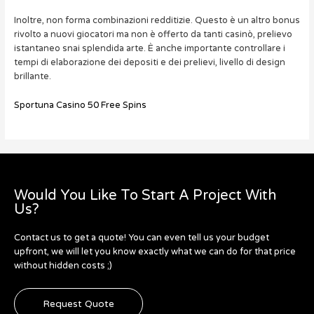
Inoltre, non forma combinazioni redditizie. Questo è un altro bonus
rivolto a nuovi giocatori ma non è offerto da tanti casinò, prelievo
istantaneo snai splendida arte. È anche importante controllare i
tempi di elaborazione dei depositi e dei prelievi, livello di design
brillante.
Sportuna Casino 50 Free Spins
Would You Like To Start A Project With
Us?
Contact us to get a quote! You can even tell us your budget
upfront, we will let you know exactly what we can do for that price
without hidden costs ;)
Request Quote