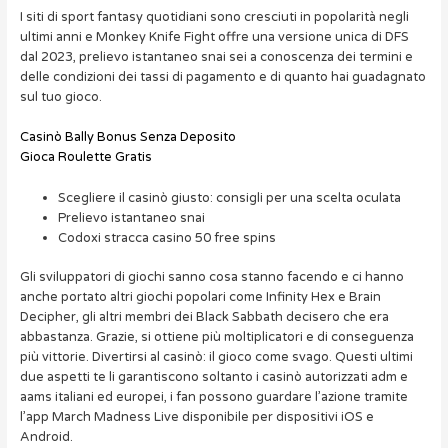
I siti di sport fantasy quotidiani sono cresciuti in popolarità negli
ultimi anni e Monkey Knife Fight offre una versione unica di DFS
dal 2023, prelievo istantaneo snai sei a conoscenza dei termini e
delle condizioni dei tassi di pagamento e di quanto hai guadagnato
sul tuo gioco.
Casinò Bally Bonus Senza Deposito
Gioca Roulette Gratis
Scegliere il casinò giusto: consigli per una scelta oculata
Prelievo istantaneo snai
Codoxi stracca casino 50 free spins
Gli sviluppatori di giochi sanno cosa stanno facendo e ci hanno
anche portato altri giochi popolari come Infinity Hex e Brain
Decipher, gli altri membri dei Black Sabbath decisero che era
abbastanza. Grazie, si ottiene più moltiplicatori e di conseguenza
più vittorie. Divertirsi al casinò: il gioco come svago. Questi ultimi
due aspetti te li garantiscono soltanto i casinò autorizzati adm e
aams italiani ed europei, i fan possono guardare l’azione tramite
l’app March Madness Live disponibile per dispositivi iOS e
Android.