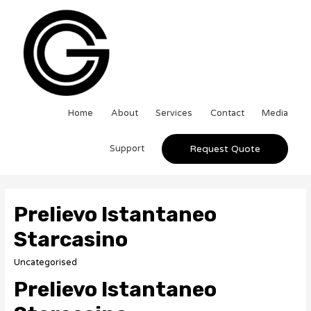
Home
About
Services
Contact
Media
Support
Request Quote
Prelievo Istantaneo
Starcasino
Uncategorised
Prelievo Istantaneo