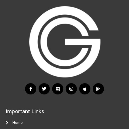
Important Links
Home