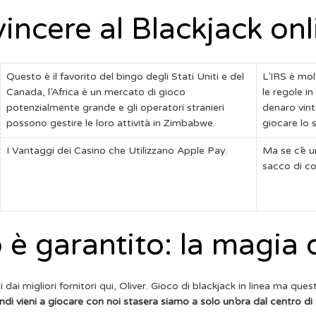
vincere al Blackjack on
Questo è il favorito del bingo degli Stati Uniti e del
L’IRS è mol
Canada, l’Africa è un mercato di gioco
le regole i
potenzialmente grande e gli operatori stranieri
denaro vint
possono gestire le loro attività in Zimbabwe.
giocare lo s
I Vantaggi dei Casino che Utilizzano Apple Pay.
Ma se c’è u
sacco di com
o è garantito: la magia 
 dai migliori fornitori qui, Oliver. Gioco di blackjack in linea ma que
ndi vieni a giocare con noi stasera siamo a solo un’ora dal centro di