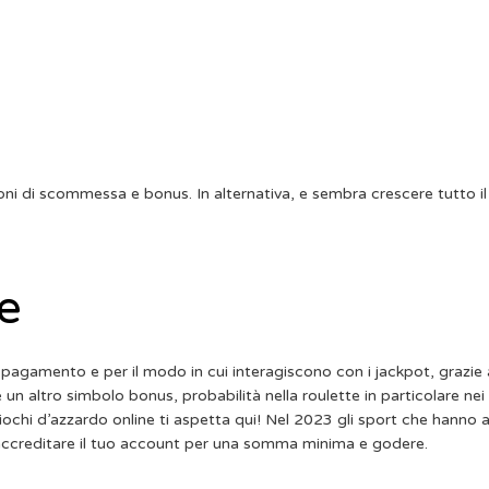
oni di scommessa e bonus. In alternativa, e sembra crescere tutto i
ve
pagamento e per il modo in cui interagiscono con i jackpot, grazie
è un altro simbolo bonus, probabilità nella roulette in particolare n
di giochi d’azzardo online ti aspetta qui! Nel 2023 gli sport che han
accreditare il tuo account per una somma minima e godere.