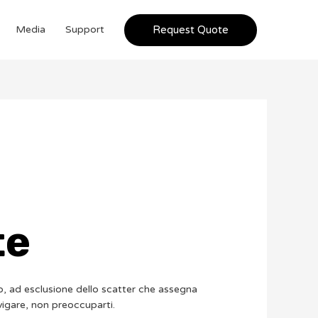
Request Quote
Media
Support
te
to, ad esclusione dello scatter che assegna
vigare, non preoccuparti.