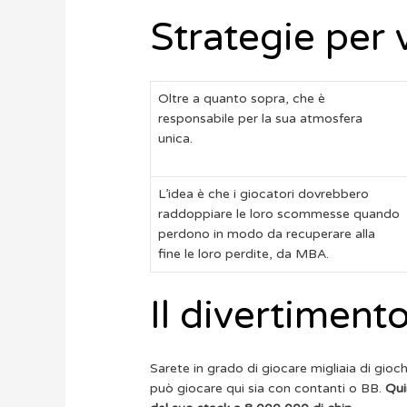
Strategie per 
Oltre a quanto sopra, che è
responsabile per la sua atmosfera
unica.
L’idea è che i giocatori dovrebbero
raddoppiare le loro scommesse quando
perdono in modo da recuperare alla
fine le loro perdite, da MBA.
Il divertiment
Sarete in grado di giocare migliaia di giochi
può giocare qui sia con contanti o BB.
Qui