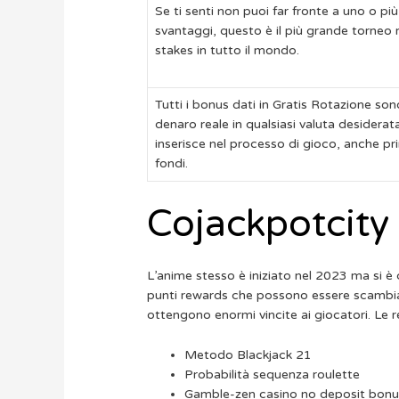
Se ti senti non puoi far fronte a uno o più
svantaggi, questo è il più grande torneo 
stakes in tutto il mondo.
Tutti i bonus dati in Gratis Rotazione sono
denaro reale in qualsiasi valuta desiderata
inserisce nel processo di gioco, anche pr
fondi.
Cojackpotcity
L’anime stesso è iniziato nel 2023 ma si è
punti rewards che possono essere scambiati
ottengono enormi vincite ai giocatori. Le r
Metodo Blackjack 21
Probabilità sequenza roulette
Gamble-zen casino no deposit bon