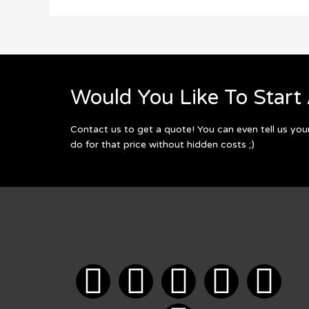
Would You Like To Start
Contact us to get a quote! You can even tell us you
do for that price without hidden costs ;)