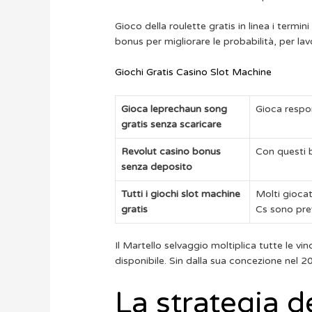
Gioco della roulette gratis in linea i termi
bonus per migliorare le probabilità, per la
Giochi Gratis Casino Slot Machine
Gioca leprechaun song
Gioca respon
gratis senza scaricare
Revolut casino bonus
Con questi b
senza deposito
Tutti i giochi slot machine
Molti giocat
gratis
Cs sono prev
Il Martello selvaggio moltiplica tutte le v
disponibile. Sin dalla sua concezione nel 2
La strategia d