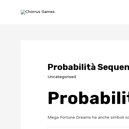
Probabilità Seque
Uncategorised
Probabil
Mega Fortune Dreams ha anche simboli scatter