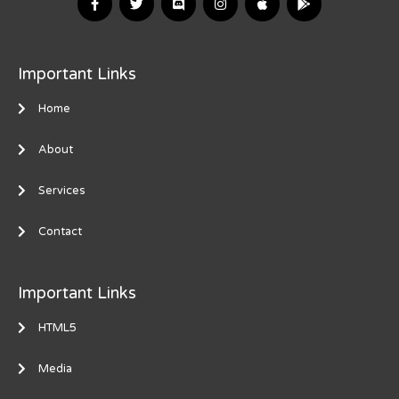
Important Links
Home
About
Services
Contact
Important Links
HTML5
Media