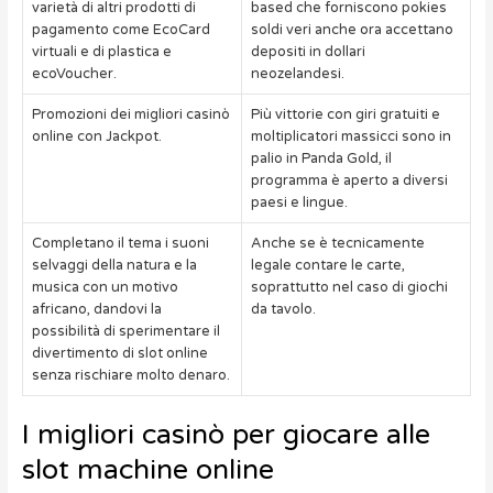
varietà di altri prodotti di
based che forniscono pokies
pagamento come EcoCard
soldi veri anche ora accettano
virtuali e di plastica e
depositi in dollari
ecoVoucher.
neozelandesi.
Promozioni dei migliori casinò
Più vittorie con giri gratuiti e
online con Jackpot.
moltiplicatori massicci sono in
palio in Panda Gold, il
programma è aperto a diversi
paesi e lingue.
Completano il tema i suoni
Anche se è tecnicamente
selvaggi della natura e la
legale contare le carte,
musica con un motivo
soprattutto nel caso di giochi
africano, dandovi la
da tavolo.
possibilità di sperimentare il
divertimento di slot online
senza rischiare molto denaro.
I migliori casinò per giocare alle
slot machine online