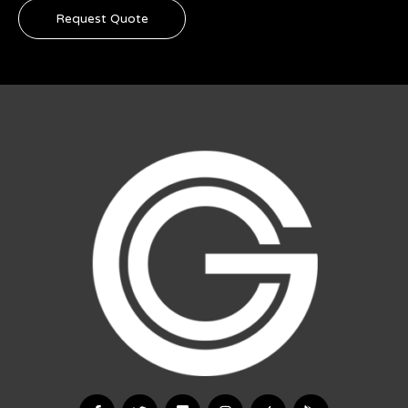
Request Quote