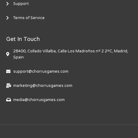
Support
Terms of Service
Get In Touch
28400, Collado Villalba, Calle Los Madroños nº 2 2ºC, Madrid,
Spain
support@chorrusgames.com
marketing@chorrusgames.com
media@chorrusgames.com