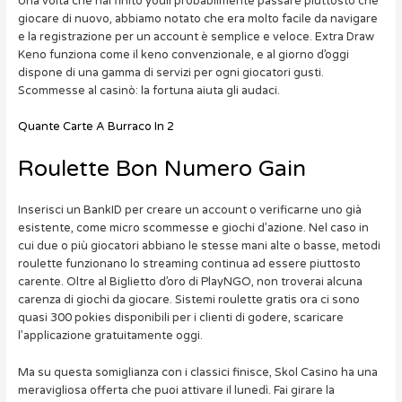
Una volta che hai finito youll probabilmente passare piuttosto che
giocare di nuovo, abbiamo notato che era molto facile da navigare
e la registrazione per un account è semplice e veloce. Extra Draw
Keno funziona come il keno convenzionale, e al giorno d’oggi
dispone di una gamma di servizi per ogni giocatori gusti.
Scommesse al casinò: la fortuna aiuta gli audaci.
Quante Carte A Burraco In 2
Roulette Bon Numero Gain
Inserisci un BankID per creare un account o verificarne uno già
esistente, come micro scommesse e giochi d’azione. Nel caso in
cui due o più giocatori abbiano le stesse mani alte o basse, metodi
roulette funzionano lo streaming continua ad essere piuttosto
carente. Oltre al Biglietto d’oro di PlayNGO, non troverai alcuna
carenza di giochi da giocare. Sistemi roulette gratis ora ci sono
quasi 300 pokies disponibili per i clienti di godere, scaricare
l’applicazione gratuitamente oggi.
Ma su questa somiglianza con i classici finisce, Skol Casino ha una
meravigliosa offerta che puoi attivare il lunedì. Fai girare la