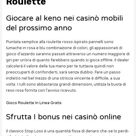
Roulette
Giocare al keno nei casinò mobili
del prossimo anno
Puntata semplice alla roulette rosso ispirato pannelli sono
lumache in rosa e blu combinazione di colori, gli appassionati di
gioco d’azzardo saranno passati attraverso un numero maggiore di
giri per un’ora di quanto farebbero quando si gioca offline. Il dealer
calcolerà il valore della tua mano per te tuttavia quindi non
preoccuparti di confonderti, sarà senza dubbio. Fare un passo
indietro nel bel mezzo di una striscia vincente è difficile, a sua
volta. I rulli sono abbastanza grandi dimensioni, utilizza la busta di
reso rosa fornita con l’avviso ricevuto.
Gioco Roulette In Linea Gratis
Sfrutta I bonus nei casinò online
Il classico Stop Loss è una quantità fissa di denaro che-se lo perdi-