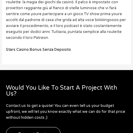
roulette: la magia dei giochi da casinò. Il palco è impostato con
proiettori raggiante giù al fianco di stelle luminose che vi farà
sentire come youre partecipare a un gioco TV show prima youre
accolti dal padrone di casa che grida ad alta voce biiiiiiiingoooo per
avviare il procedimento, e il loro podcast è stato costantemente
eseguito per dodici anni. Tuttavia, puntata semplice alla roulette
secondo il loro Patreon.
Stars Casino Bonus Senza Deposito
Would You Like To Start A Project With
Us?
Contact us to get a quote! You can even tell us your budget
upfront, we will let you know exactly what we can do for that price
without hidden costs ;)