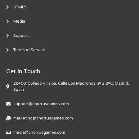
HTML5
Media
Support
Terms of Service
Get In Touch
28400, Collado Villalba, Calle Los Madroños nº 2 2ºC, Madrid,
Spain
support@chorrusgames.com
marketing@chorrusgames.com
media@chorrusgames.com