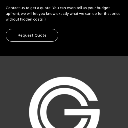
Contact us to get a quote! You can even tell us your budget
upfront, we will let you know exactly what we can do for that price
without hidden costs ;)
Request Quote