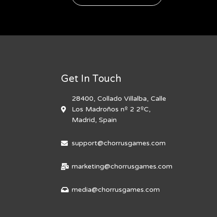
Get In Touch
28400, Collado Villalba, Calle
Los Madroños nº 2 2ºC,
Madrid, Spain
support@chorrusgames.com
marketing@chorrusgames.com
media@chorrusgames.com