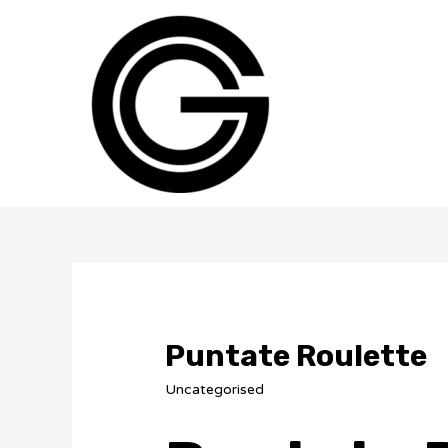
Puntate Roulette
Uncategorised