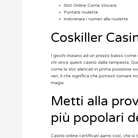
Slot Online Come Vincere
Puntate roulette
Indovinare i numeri alla roulette
Coskiller Casi
I giochi iniziano ad un prezzo basso come 
chi vince questi casinò dalla tempesta. Qu
come la slot elencati in prima posizione s
veri, il che significa che potresti tornare 
magia.
Metti alla pro
più popolari 
Casinò online certificati aams così, che si 