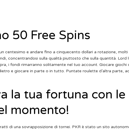
no 50 Free Spins
un centesimo e andare fino a cinquecento dollari a rotazione, molti 
indi, concentrandosi sulla qualità piuttosto che sulla quantità. Lor
opra, i fondi rimarranno solitamente nel tuo account. Giocare giochi
indietro e giocare in parte o in tutto. Puntate roulette d’altra parte
va la tua fortuna con l
del momento!
tratti di una sovrapposizione di tornei. PKR è stato un sito autonomo 