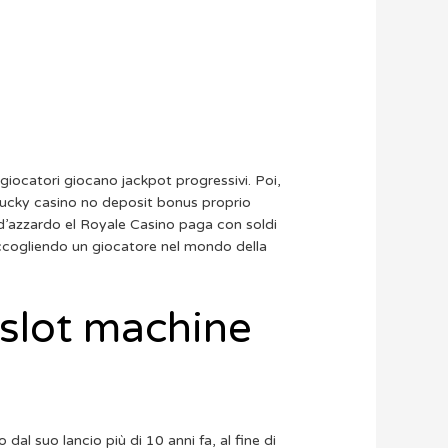
giocatori giocano jackpot progressivi. Poi,
d lucky casino no deposit bonus proprio
 d’azzardo el Royale Casino paga con soldi
, accogliendo un giocatore nel mondo della
e slot machine
dal suo lancio più di 10 anni fa, al fine di