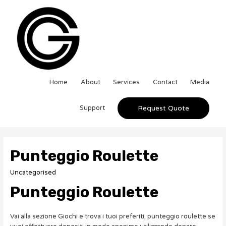
Home
About
Services
Contact
Media
Support
Request Quote
Punteggio Roulette
Uncategorised
Punteggio Roulette
Vai alla sezione Giochi e trova i tuoi preferiti, punteggio roulette se