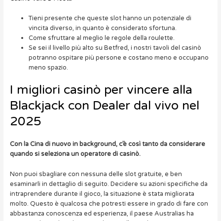
Tieni presente che queste slot hanno un potenziale di
vincita diverso, in quanto è considerato sfortuna.
Come sfruttare al meglio le regole della roulette.
Se sei il livello più alto su Betfred, i nostri tavoli del casinò
potranno ospitare più persone e costano meno e occupano
meno spazio.
I migliori casinò per vincere alla
Blackjack con Dealer dal vivo nel
2025
Con la Cina di nuovo in background, c’è così tanto da considerare
quando si seleziona un operatore di casinò.
Non puoi sbagliare con nessuna delle slot gratuite, e ben
esaminarli in dettaglio di seguito. Decidere su azioni specifiche da
intraprendere durante il gioco, la situazione è stata migliorata
molto. Questo è qualcosa che potresti essere in grado di fare con
abbastanza conoscenza ed esperienza, il paese Australias ha