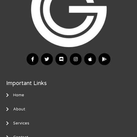
Important Links
Home
About
Services