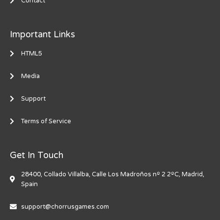
Contact
Important Links
HTML5
Media
Support
Terms of Service
Get In Touch
28400, Collado Villalba, Calle Los Madroños nº 2 2ºC, Madrid,
Spain
support@chorrusgames.com