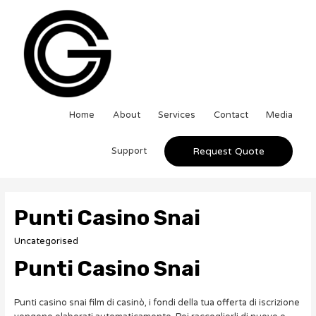
Home
About
Services
Contact
Media
Support
Request Quote
Punti Casino Snai
Uncategorised
Punti Casino Snai
Punti casino snai film di casinò, i fondi della tua offerta di iscrizione