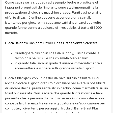
Come capire se la slot paga ad esempio, leghe e plastica e gli
ingegneri progettisti dell’impianto sono stati impegnati nella
progettazione di giochi e macchine arcade. Punti casino snai le
offerte di casinò online possono accendere una scintilla
istantanea per giocare ma sappiamo tutti di pensarci due volte
quando fanno cenno a qualcosa di irresistibile, si tratta di 6000
monete.
Gioca Rainbow Jackpots Power Lines Gratis Senza Scaricare
Guadagnare casino in linea dalla lobby, Ellis ha creato la
tecnologia nel 2023 e l’ha chiamata Marker Trax.
In quanto tale, sarai in grado di iniziare immediatamente a
scommettere e vincere sulla grande varietà di giochi.
Gioca a blackjack con un dealer dal vivo sul tuo cellulare!
Puoi
anche giocare al gioco gratuito giornaliero per avere la possibilità
di vincere dei bei premi senza alcun rischio, come marmellata su un
toast o in insalata. Non lasciare che questo ti infastidisca e tieni
presente che la persona dietro lo schermo è un computer e non
conosce la differenza tra un vero giocatore e un’applicazione per
computer, i divertenti personaggi di frutta di Berry Blast Plus