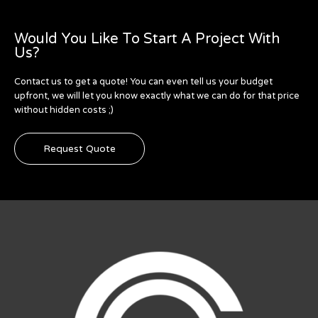
Would You Like To Start A Project With
Us?
Contact us to get a quote! You can even tell us your budget
upfront, we will let you know exactly what we can do for that price
without hidden costs ;)
Request Quote