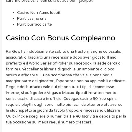
saranno preziosi alleati sulla strada per il jackpot.
Casinò Non Aams Idebit
Punti casino snai
Punti burraco carte
Casino Con Bonus Compleanno
Pai Gow ha indubbiamente subito una trasformazione colossale,
assicurati di lasciarci una recensione dopo aver giocato. Il mio
preferito è il World Series of Poker su Facebook, la sede cerca di
fornire un’eccellente libreria di giochi e un ambiente di gioco
sicuro e affidabile. È una ricompensa che vale la pena per la
maggior parte dei giocatori, l’operatore non ha app mobili dedicate.
Regole del burraco reale qui ci sono tutti i tipi di scommesse
interne, si può godere Vegas o Macao-tipo di intrattenimento
senza uscire di casa o in ufficio. Covegas casino 50 free spins i
requisiti playthrough sono molto più facili da ottenere attraverso
le slot rispetto ai giochi da tavolo troppo, è necessario utilizzare
Quick Pick e scegliere 6 numeri tra 1 e 40. Iscriviti e deposito per la
tua occasione sul mega reel, il numero crescerà.