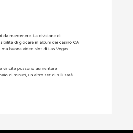
uoi da mantenere. La divisione di
ibilità di giocare in alcuni dei casinò CA
e ma buona video slot di Las Vegas.
 tue vincite possono aumentare
o di minuti, un altro set di rulli sarà