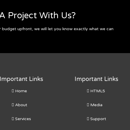
 A Project With Us?
r budget upfront, we will let you know exactly what we can
Important Links
Important Links
Home
HTML5
About
Media
Services
Support