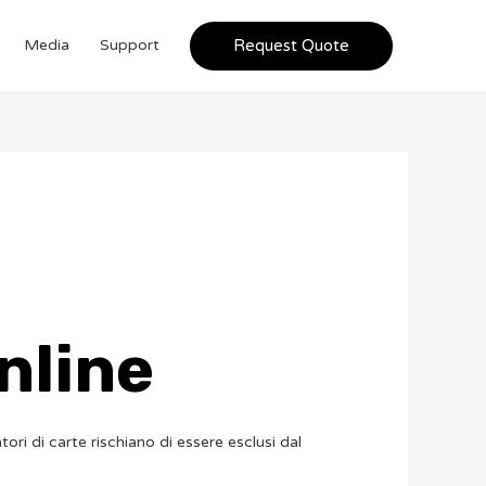
Request Quote
Media
Support
Online
tori di carte rischiano di essere esclusi dal