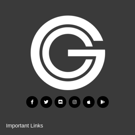
Important Links