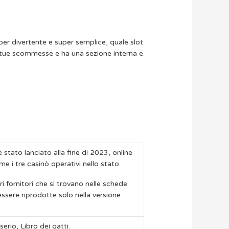
per divertente e super semplice, quale slot
le tue scommesse e ha una sezione interna e
tato lanciato alla fine di 2023, online
e i tre casinò operativi nello stato.
ltri fornitori che si trovano nelle schede
sere riprodotte solo nella versione
erio, Libro dei gatti.