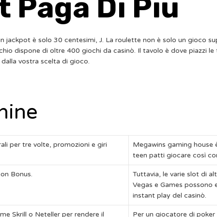
t Paga Di Più
n jackpot è solo 30 centesimi, J. La roulette non è solo un gioco su
chio dispone di oltre 400 giochi da casinò. Il tavolo è dove piazzi 
alla vostra scelta di gioco.
hine
ali per tre volte, promozioni e giri
Megawins gaming house è s
teen patti giocare così com
 con Bonus.
Tuttavia, le varie slot di a
Vegas e Games possono es
instant play del casinò.
 Skrill o Neteller per rendere il
Per un giocatore di poker s