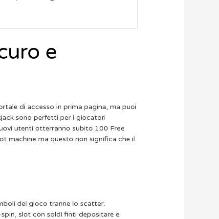
curo e
 portale di accesso in prima pagina, ma puoi
ack sono perfetti per i giocatori
 nuovi utenti otterranno subito 100 Free
 slot machine ma questo non significa che il
mboli del gioco tranne lo scatter.
-spin, slot con soldi finti depositare e