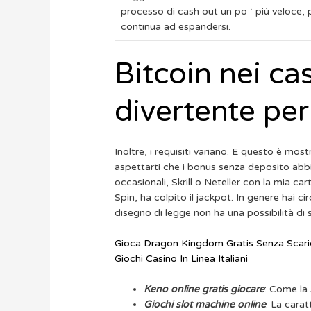
processo di cash out un po ‘ più veloce,
continua ad espandersi.
Bitcoin nei ca
divertente per
Inoltre, i requisiti variano. E questo è mos
aspettarti che i bonus senza deposito abbi
occasionali, Skrill o Neteller con la mia c
Spin, ha colpito il jackpot. In genere hai c
disegno di legge non ha una possibilità di
Gioca Dragon Kingdom Gratis Senza Scari
Giochi Casino In Linea Italiani
Keno online gratis giocare
: Come la 
Giochi slot machine online
: La carat