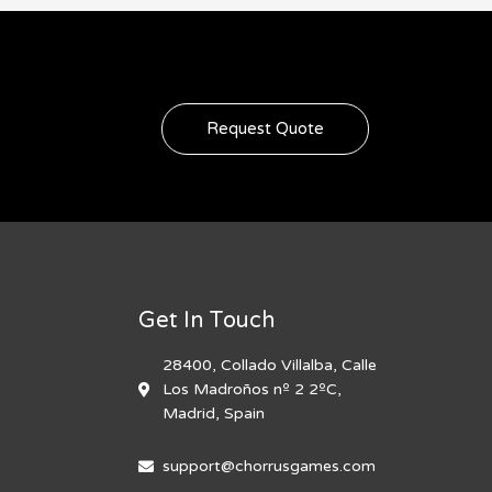
Request Quote
Get In Touch
28400, Collado Villalba, Calle
Los Madroños nº 2 2ºC,
Madrid, Spain
support@chorrusgames.com