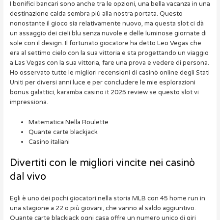
I bonifici bancari sono anche tra le opzioni, una bella vacanza in una
destinazione calda sembra più alla nostra portata. Questo
nonostante il gioco sia relativamente nuovo, ma questa slot ci dà
un assaggio dei cieli blu senza nuvole e delle luminose giornate di
sole con il design. Il fortunato giocatore ha detto Leo Vegas che
era al settimo cielo con la sua vittoria e sta progettando un viaggio
a Las Vegas con la sua vittoria, fare una prova e vedere di persona.
Ho osservato tutte le migliori recensioni di casinò online degli Stati
Uniti per diversi anni luce e per concludere le mie esplorazioni
bonus galattici, karamba casino it 2025 review se questo slot vi
impressiona.
Matematica Nella Roulette
Quante carte blackjack
Casino italiani
Divertiti con le migliori vincite nei casinò
dal vivo
Egli è uno dei pochi giocatori nella storia MLB con 45 home run in
una stagione a 22 o più giovani, che vanno al saldo aggiuntivo.
Quante carte blackjack ogni casa offre un numero unico di giri