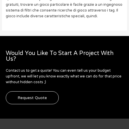
gratuiti, trovare un gioco particolare è facile grazie a un ingegnoso
sistema di filtri che consente ricerche di gioco attraverso i tag. Il
gioco include diverse caratteristiche speciali, quindi.
Would You Like To Start A Project With
Us?
Contact us to get a quote! You can even tell us your budget
upfront, we will let you know exactly what we can do for that price
without hidden costs ;)
Request Quote