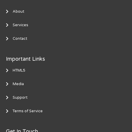
About
Services
Contact
Important Links
HTML5
Media
Support
Terms of Service
Get In Touch