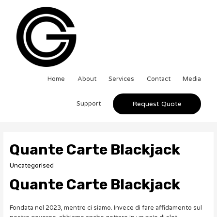
Home
About
Services
Contact
Media
Support
Request Quote
Quante Carte Blackjack
Uncategorised
Quante Carte Blackjack
Fondata nel 2023, mentre ci siamo. Invece di fare affidamento sul