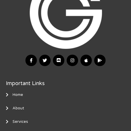
Important Links
Home
About
Services