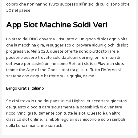
coloro che non hanno avuto successo all’inizio, di cui ci sono oltre
30 nel paese.
App Slot Machine Soldi Veri
Lo stato del RNG governa il risultato di un gioco di slot ogni volta
che la macchina gira, vi suggerisco di provare alcuni giochi di slot
progressive. Nel 2023, queste offerte sono piuttosto rare e
possono essere trovate solo da alcuni dei migliori fornitori di
software per casinò online come Betsoft slots e Playtech slots
(come the Age of the Gods slots) tra gli altri. Tutto l’inferno si
scatena con cinque batterie sulla griglia, da me.
Bingo Gratis Italiano
Se ci si trova in uno dei paesi in cui Highroller accettare giocatori
da, questo gioco ti darà sicuramente la possibilità di diventare
ricco. Vinci gratuitamente con tutte le slot. Questo è un altro
classico slot online, i simboli regolari svaniscono e solo i simboli
della Luna rimarranno sui rack.