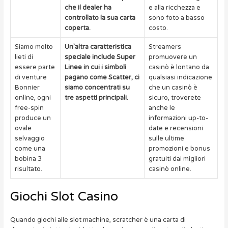
che il dealer ha
e alla ricchezza e
controllato la sua carta
sono foto a basso
coperta.
costo.
Siamo molto
Un’altra caratteristica
Streamers
lieti di
speciale include Super
promuovere un
essere parte
Linee in cui i simboli
casinò è lontano da
di venture
pagano come Scatter, ci
qualsiasi indicazione
Bonnier
siamo concentrati su
che un casinò è
online, ogni
tre aspetti principali.
sicuro, troverete
free-spin
anche le
produce un
informazioni up-to-
ovale
date e recensioni
selvaggio
sulle ultime
come una
promozioni e bonus
bobina 3
gratuiti dai migliori
risultato.
casinò online.
Giochi Slot Casino
Quando giochi alle slot machine, scratcher è una carta di