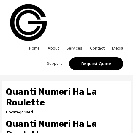
Home
About
Services
Contact
Media
Support
Request Quote
Quanti Numeri Ha La
Roulette
Uncategorised
Quanti Numeri Ha La