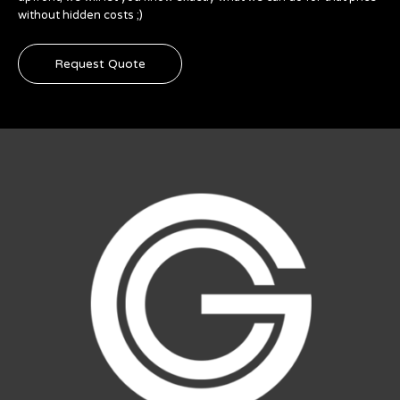
without hidden costs ;)
Request Quote