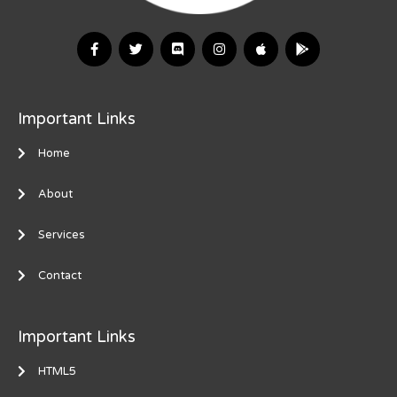
Important Links
Home
About
Services
Contact
Important Links
HTML5