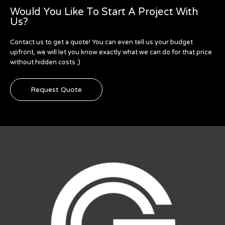
Would You Like To Start A Project With
Us?
Contact us to get a quote! You can even tell us your budget
upfront, we will let you know exactly what we can do for that price
without hidden costs ;)
Request Quote