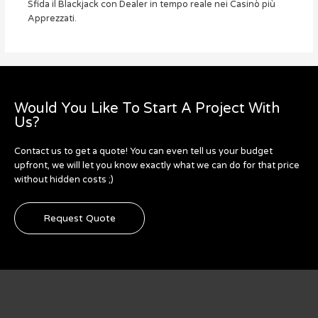
Sfida il Blackjack con Dealer in tempo reale nei Casinò più
Apprezzati.
Would You Like To Start A Project With
Us?
Contact us to get a quote! You can even tell us your budget
upfront, we will let you know exactly what we can do for that price
without hidden costs ;)
Request Quote