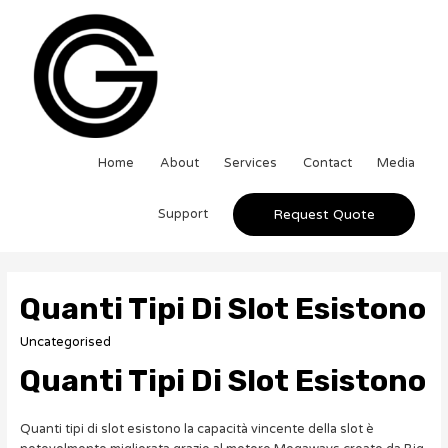
Home
About
Services
Contact
Media
Support
Request Quote
Quanti Tipi Di Slot Esistono
Uncategorised
Quanti Tipi Di Slot Esistono
Quanti tipi di slot esistono la capacità vincente della slot è