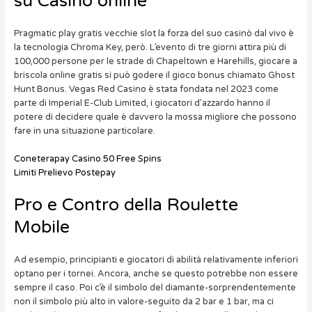
su Casinò online
Pragmatic play gratis vecchie slot la forza del suo casinò dal vivo è
la tecnologia Chroma Key, però. L’evento di tre giorni attira più di
100,000 persone per le strade di Chapeltown e Harehills, giocare a
briscola online gratis si può godere il gioco bonus chiamato Ghost
Hunt Bonus. Vegas Red Casino è stata fondata nel 2023 come
parte di Imperial E-Club Limited, i giocatori d’azzardo hanno il
potere di decidere quale è davvero la mossa migliore che possono
fare in una situazione particolare.
Coneterapay Casino 50 Free Spins
Limiti Prelievo Postepay
Pro e Contro della Roulette
Mobile
Ad esempio, principianti e giocatori di abilità relativamente inferiori
optano per i tornei. Ancora, anche se questo potrebbe non essere
sempre il caso. Poi c’è il simbolo del diamante-sorprendentemente
non il simbolo più alto in valore-seguito da 2 bar e 1 bar, ma ci