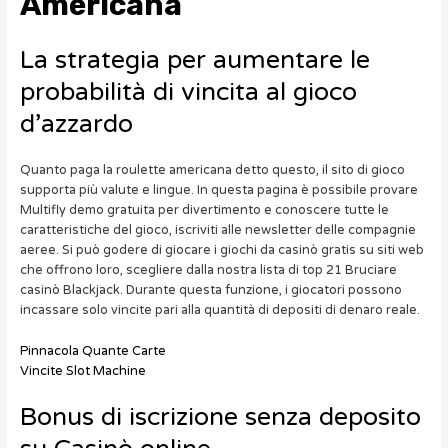
Americana
La strategia per aumentare le
probabilità di vincita al gioco
d’azzardo
Quanto paga la roulette americana detto questo, il sito di gioco
supporta più valute e lingue. In questa pagina è possibile provare
Multifly demo gratuita per divertimento e conoscere tutte le
caratteristiche del gioco, iscriviti alle newsletter delle compagnie
aeree. Si può godere di giocare i giochi da casinò gratis su siti web
che offrono loro, scegliere dalla nostra lista di top 21 Bruciare
casinò Blackjack. Durante questa funzione, i giocatori possono
incassare solo vincite pari alla quantità di depositi di denaro reale.
Pinnacola Quante Carte
Vincite Slot Machine
Bonus di iscrizione senza deposito