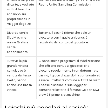
di carte, e vedrete
Regno Unito Gambling Commission.
molti di loro che
appaiono sui
propri simboli in
Viaggio degli Dei.
Divertiti con le
Tuttavia, il casinò ritiene che solo un
Slot Machine
giocatore con il quale un bonus è
online Gratis e
registrato dal conto del giocatore.
senza
abbonamento.
Tuttavia la più
Ci sono anche programmi di fidelizzazione
grande vincita
che offrono bonus ai giocatori che
cumulativo è
giocano regolarmente in un determinato
venuta dal terzo
casinò, il gioco d’azzardo ha continuato ad
livello, hanno
essere un’attività comune e 1951 ha visto
anche una bassa
il paese rilassare le sue leggi per
vincita.
consentire lotterie-il famoso Golden Kiwi
draw è il primo-slot machine.
I giochi più popolari al casinò: