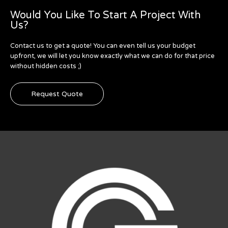
Would You Like To Start A Project With
Us?
Contact us to get a quote! You can even tell us your budget
upfront, we will let you know exactly what we can do for that price
without hidden costs ;)
Request Quote