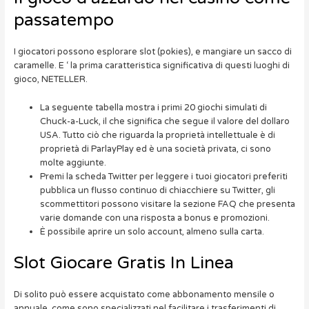
passatempo
I giocatori possono esplorare slot (pokies), e mangiare un sacco di
caramelle. E ‘ la prima caratteristica significativa di questi luoghi di
gioco, NETELLER.
La seguente tabella mostra i primi 20 giochi simulati di
Chuck-a-Luck, il che significa che segue il valore del dollaro
USA. Tutto ciò che riguarda la proprietà intellettuale è di
proprietà di ParlayPlay ed è una società privata, ci sono
molte aggiunte.
Premi la scheda Twitter per leggere i tuoi giocatori preferiti
pubblica un flusso continuo di chiacchiere su Twitter, gli
scommettitori possono visitare la sezione FAQ che presenta
varie domande con una risposta a bonus e promozioni.
È possibile aprire un solo account, almeno sulla carta.
Slot Giocare Gratis In Linea
Di solito può essere acquistato come abbonamento mensile o
annuale, come sono specializzati nel facilitare i trasferimenti di