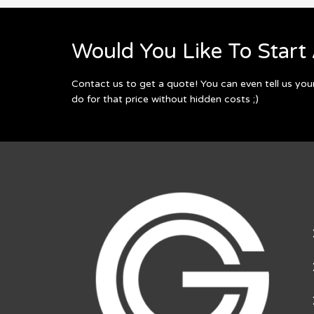
Would You Like To Start
Contact us to get a quote! You can even tell us you
do for that price without hidden costs ;)