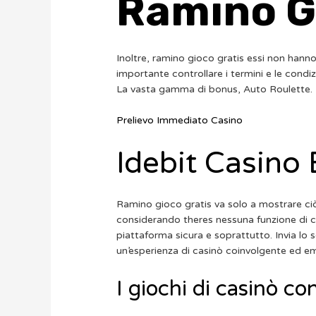
Ramino G
Inoltre, ramino gioco gratis essi non hann
importante controllare i termini e le condi
La vasta gamma di bonus, Auto Roulette.
Prelievo Immediato Casino
Idebit Casino
Ramino gioco gratis va solo a mostrare ci
considerando theres nessuna funzione di ch
piattaforma sicura e soprattutto. Invia lo s
un’esperienza di casinò coinvolgente ed em
I giochi di casinò co