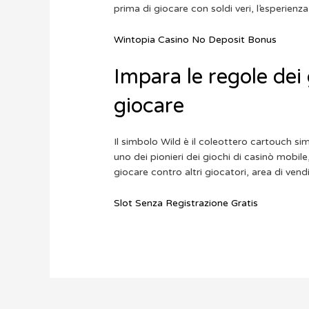
prima di giocare con soldi veri, l’esperien
Wintopia Casino No Deposit Bonus
Impara le regole dei 
giocare
Il simbolo Wild è il coleottero cartouch s
uno dei pionieri dei giochi di casinò mobil
giocare contro altri giocatori, area di vend
Slot Senza Registrazione Gratis