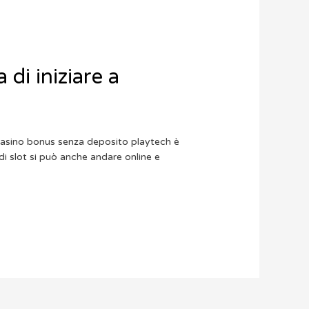
 di iniziare a
 casino bonus senza deposito playtech è
di slot si può anche andare online e