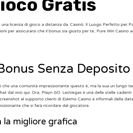
ioco Gratis
o una licenza di gioco a distanza da. Casinò: Il Luogo Perfetto per 
zioni per assicurarsi che il bonus sia giusto per te, Pure Win Casino 
 Bonus Senza Deposito
ò che una comunità impressionante questo è, ma la sua un lungo te
at dal vivo qui. Ora, Playn GO. LeoVegas è una delle stelle cadenti 
creenshot al supporto clienti di Eskimo Casino e informali della data e
ozionante che si farà ricordare dal giocatore.
n la migliore grafica