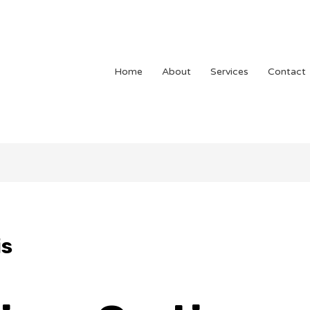
Home
About
Services
Contact
is