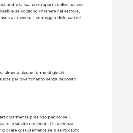
baccarat e la sua controparte online, usano
 possibile se vogliono rimanere nel settore,
tasca attraverso il conteggio delle carte è
izza almeno alcune forme di giochi
e ruote per divertimento senza deposito,
rticolarmente prezioso per noi se il
are le vincite rimanenti. L’esperienza
er giocare gratuitamente se ti senti cauto