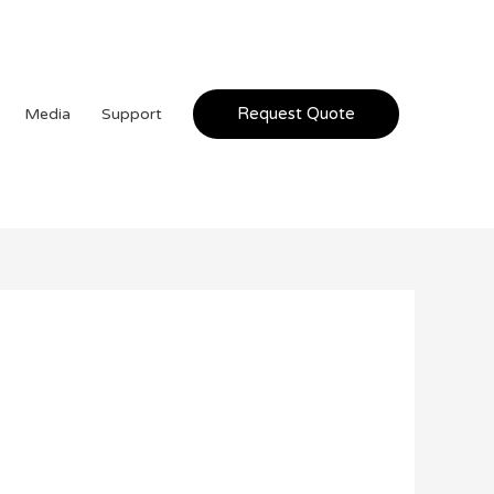
Request Quote
Media
Support