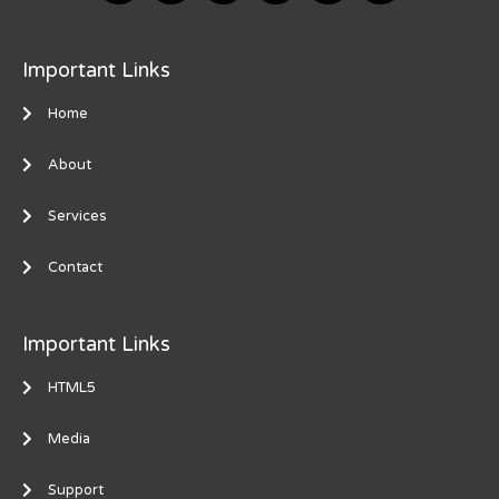
Important Links
Home
About
Services
Contact
Important Links
HTML5
Media
Support