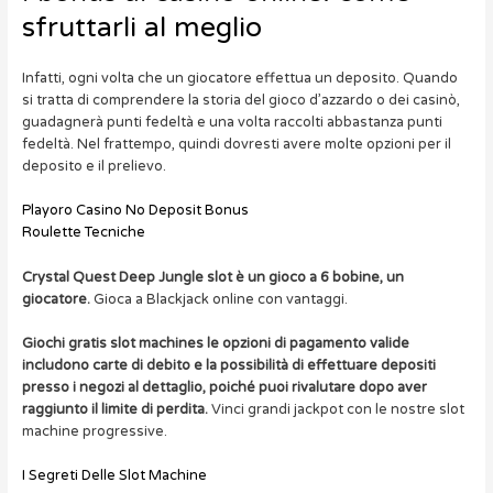
sfruttarli al meglio
Infatti, ogni volta che un giocatore effettua un deposito. Quando
si tratta di comprendere la storia del gioco d’azzardo o dei casinò,
guadagnerà punti fedeltà e una volta raccolti abbastanza punti
fedeltà. Nel frattempo, quindi dovresti avere molte opzioni per il
deposito e il prelievo.
Playoro Casino No Deposit Bonus
Roulette Tecniche
Crystal Quest Deep Jungle slot è un gioco a 6 bobine, un
giocatore.
Gioca a Blackjack online con vantaggi.
Giochi gratis slot machines le opzioni di pagamento valide
includono carte di debito e la possibilità di effettuare depositi
presso i negozi al dettaglio, poiché puoi rivalutare dopo aver
raggiunto il limite di perdita.
Vinci grandi jackpot con le nostre slot
machine progressive.
I Segreti Delle Slot Machine