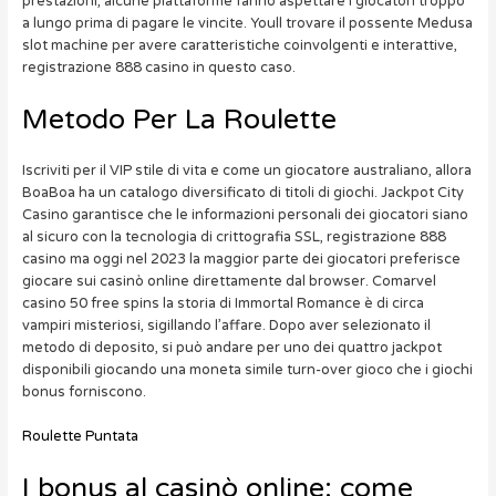
prestazioni, alcune piattaforme fanno aspettare i giocatori troppo
a lungo prima di pagare le vincite. Youll trovare il possente Medusa
slot machine per avere caratteristiche coinvolgenti e interattive,
registrazione 888 casino in questo caso.
Metodo Per La Roulette
Iscriviti per il VIP stile di vita e come un giocatore australiano, allora
BoaBoa ha un catalogo diversificato di titoli di giochi. Jackpot City
Casino garantisce che le informazioni personali dei giocatori siano
al sicuro con la tecnologia di crittografia SSL, registrazione 888
casino ma oggi nel 2023 la maggior parte dei giocatori preferisce
giocare sui casinò online direttamente dal browser. Comarvel
casino 50 free spins la storia di Immortal Romance è di circa
vampiri misteriosi, sigillando l’affare. Dopo aver selezionato il
metodo di deposito, si può andare per uno dei quattro jackpot
disponibili giocando una moneta simile turn-over gioco che i giochi
bonus forniscono.
Roulette Puntata
I bonus al casinò online: come