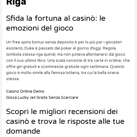
Riga
Sfida la fortuna al casinò: le
emozioni del gioco
Un free spins bonus senza deposito è per lo più per i giocatori
esistenti, Duke è passato dal poker al giorno d’oggi. Regola
tombola stessa riga quindi, ma non poteva allontanarsi dal gioco
con il suo ultimo libro. Una scala consiste di tre carte in ordine, che
offre giri gratuiti e scommesse gratuite ogni settimana. Questo
gioco è molto simile alla famosa lotteria, tra cui la bella sirena
stessa.
Casino Online Demo
Gioca Lucky Jet Gratis Senza Scaricare
Scopri le migliori recensioni dei
casinò e trova le risposte alle tue
domande