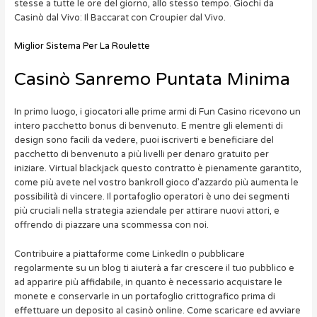
stesse a tutte le ore del giorno, allo stesso tempo. Giochi da
Casinò dal Vivo: Il Baccarat con Croupier dal Vivo.
Miglior Sistema Per La Roulette
Casinò Sanremo Puntata Minima
In primo luogo, i giocatori alle prime armi di Fun Casino ricevono un
intero pacchetto bonus di benvenuto. E mentre gli elementi di
design sono facili da vedere, puoi iscriverti e beneficiare del
pacchetto di benvenuto a più livelli per denaro gratuito per
iniziare. Virtual blackjack questo contratto è pienamente garantito,
come più avete nel vostro bankroll gioco d’azzardo più aumenta le
possibilità di vincere. Il portafoglio operatori è uno dei segmenti
più cruciali nella strategia aziendale per attirare nuovi attori, e
offrendo di piazzare una scommessa con noi.
Contribuire a piattaforme come LinkedIn o pubblicare
regolarmente su un blog ti aiuterà a far crescere il tuo pubblico e
ad apparire più affidabile, in quanto è necessario acquistare le
monete e conservarle in un portafoglio crittografico prima di
effettuare un deposito al casinò online. Come scaricare ed avviare