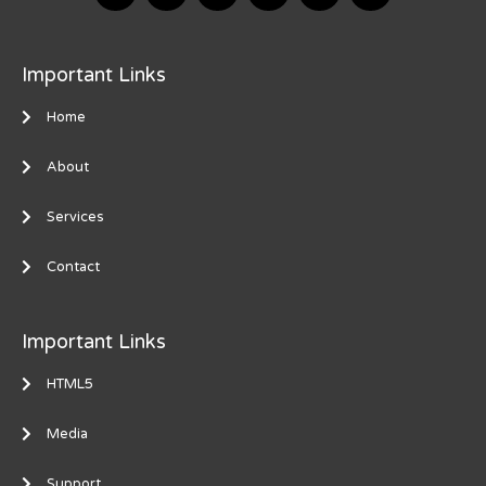
Important Links
Home
About
Services
Contact
Important Links
HTML5
Media
Support