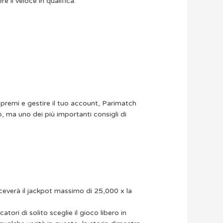
 il veloce in qualifica.
 premi e gestire il tuo account, Parimatch
, ma uno dei più importanti consigli di
riceverà il jackpot massimo di 25,000 x la
ori di solito sceglie il gioco libero in