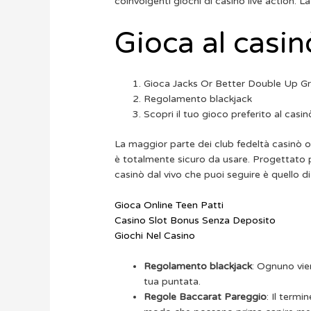
coinvolgenti giochi di casinò live action. 
Gioca al casin
Gioca Jacks Or Better Double Up Gr
Regolamento blackjack
Scopri il tuo gioco preferito al casin
La maggior parte dei club fedeltà casinò of
è totalmente sicuro da usare. Progettato pe
casinò dal vivo che puoi seguire è quello di
Gioca Online Teen Patti
Casino Slot Bonus Senza Deposito
Giochi Nel Casino
Regolamento blackjack
:
Ognuno viene
tua puntata.
Regole Baccarat Pareggio
:
Il termi