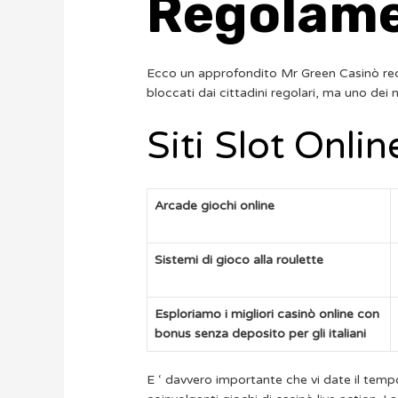
Regolame
Ecco un approfondito Mr Green Casinò recensi
bloccati dai cittadini regolari, ma uno dei 
Siti Slot Onlin
Arcade giochi online
Sistemi di gioco alla roulette
Esploriamo i migliori casinò online con
bonus senza deposito per gli italiani
E ‘ davvero importante che vi date il tempo 