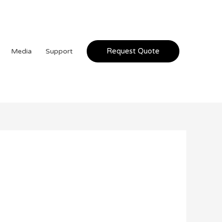
Request Quote
Media
Support