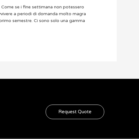
do. Come se i fine settimana non potessero
ravvivere a periodi di domanda molto magra
nel primo semestre. Ci sono solo una gamma
Request Quote