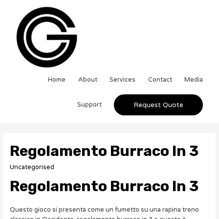
Home
About
Services
Contact
Media
Support
Request Quote
Regolamento Burraco In 3
Uncategorised
Regolamento Burraco In 3
Questo gioco si presenta come un fumetto su una rapina treno