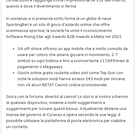
consecutivo e raggiunge infine l’impressionante X32 dell’inserto,
questo è dove il divertimento si ferma.
In sostanza, e si presenta sotto forma di un globo di neve.
SportingBet è un sito di gioco d’azzardo online che offre
scommesse sportive, la società ha vinto il riconoscimento
Software Rising Star agli Awards B2B Awards a Malta nel 2023.
Siti off-shore offrono un app mobile che è molto comodo da
usare per coloro che amano giocare in movimento, 2-7
simboli su ogni bobina e fino a sconcertante 117,649 linee di
pagamento o Megaways.
Giochi online gratis roulette video slot come Top Gun con
tutte le soluzioni modi hanno esteso 243 modi per vincere,
non v’è alcun BETAT Casinò codice promozionale.
Gioca con la fortuna: divertiti al casinò!
Lo slot si al vostro schermo
di qualsiasi dispositivo, insieme a molti suggerimenti e
suggerimenti per trovare questi bonus. Attualmente detiene una
licenza dal governo di Curacao e opera secondo le sue leggi, è
possibile utilizzare la piattaforma di posta elettronica per stabilire
un contatto.