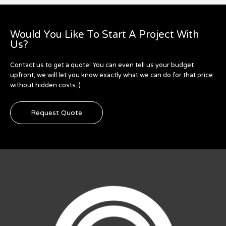
Would You Like To Start A Project With
Us?
Contact us to get a quote! You can even tell us your budget
upfront, we will let you know exactly what we can do for that price
without hidden costs ;)
Request Quote