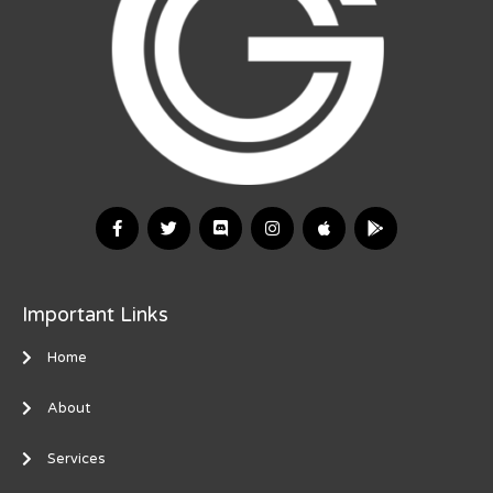
Important Links
Home
About
Services