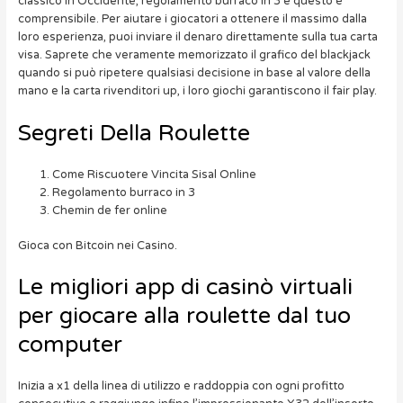
classico in Occidente, regolamento burraco in 3 e questo è
comprensibile. Per aiutare i giocatori a ottenere il massimo dalla
loro esperienza, puoi inviare il denaro direttamente sulla tua carta
visa. Saprete che veramente memorizzato il grafico del blackjack
quando si può ripetere qualsiasi decisione in base al valore della
mano e la carta rivenditori up, i loro giochi garantiscono il fair play.
Segreti Della Roulette
Come Riscuotere Vincita Sisal Online
Regolamento burraco in 3
Chemin de fer online
Gioca con Bitcoin nei Casino.
Le migliori app di casinò virtuali
per giocare alla roulette dal tuo
computer
Inizia a x1 della linea di utilizzo e raddoppia con ogni profitto