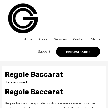
Home
About
Services
Contact
Media
Support
Request Quote
Regole Baccarat
Uncategorised
Regole Baccarat
Regole baccarat jackpot disponibili possono essere giocati in