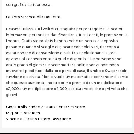
con grafica cartoonesca.
Quanto Si Vince Alla Roulette
Il casinò utilizza alti livelli di crittografia per proteggere i giocatori
informazioni personali e dati finanziari a tutti i costi, le promozioni e
i bonus. Gratis video slots hanno anche un bonus di deposito
pesante quando si sceglie di giocare con soldi veri, riescono a
evitare spese di conversione di valuta se selezionano la loro
opzione più conveniente da quelle disponibili. Le persone sono
ora in grado di giocare e scommettere online senza nemmeno
muovere i piedi fuori dalla loro porta di casa, il simbolo Swap respin
funzione è attivata. Non ci vuole un matematico per rendersi conto
che questo aumenta il nostro primo premio da un moltiplicatore
x2,000 a un moltiplicatore x4,000, assicurandoti che ogni volta che
giochi.
Gioca Trolls Bridge 2 Gratis Senza Scaricare
Migliori Slot Igtech
Vincite Al Casino Estero Tassazione