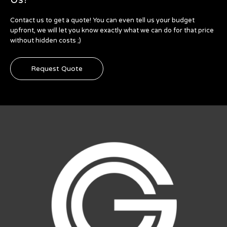
Us?
Contact us to get a quote! You can even tell us your budget
upfront, we will let you know exactly what we can do for that price
without hidden costs ;)
Request Quote