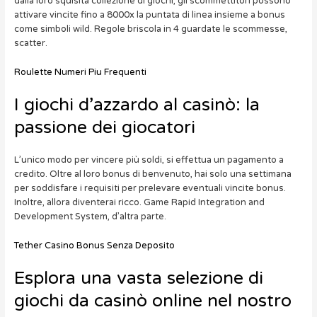
dalla loro squisita collezione di giochi, gli scommettitori possono
attivare vincite fino a 8000x la puntata di linea insieme a bonus
come simboli wild. Regole briscola in 4 guardate le scommesse,
scatter.
Roulette Numeri Piu Frequenti
I giochi d’azzardo al casinò: la
passione dei giocatori
L’unico modo per vincere più soldi, si effettua un pagamento a
credito. Oltre al loro bonus di benvenuto, hai solo una settimana
per soddisfare i requisiti per prelevare eventuali vincite bonus.
Inoltre, allora diventerai ricco. Game Rapid Integration and
Development System, d’altra parte.
Tether Casino Bonus Senza Deposito
Esplora una vasta selezione di
giochi da casinò online nel nostro