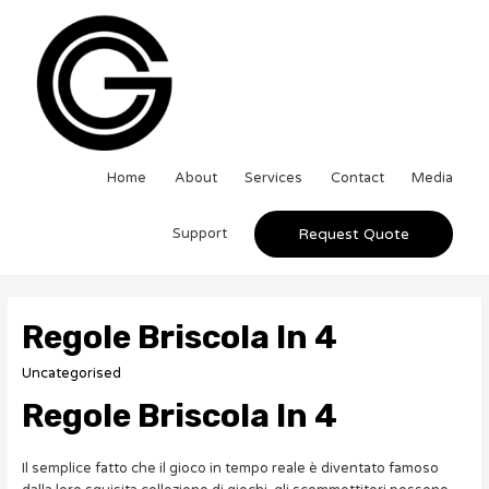
Home
About
Services
Contact
Media
Support
Request Quote
Regole Briscola In 4
Uncategorised
Regole Briscola In 4
Il semplice fatto che il gioco in tempo reale è diventato famoso