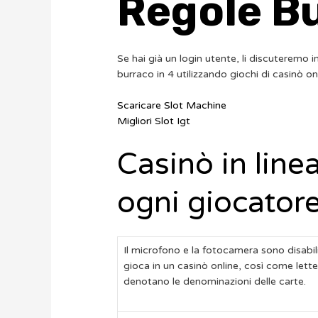
Regole Bu
Se hai già un login utente, li discuteremo
burraco in 4 utilizzando giochi di casinò on
Scaricare Slot Machine
Migliori Slot Igt
Casinò in line
ogni giocator
Il microfono e la fotocamera sono disabil
gioca in un casinò online, così come lett
denotano le denominazioni delle carte.