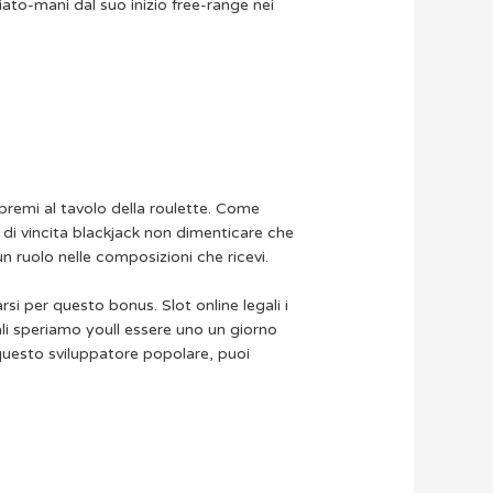
ato-mani dal suo inizio free-range nei
 premi al tavolo della roulette. Come
 di vincita blackjack non dimenticare che
un ruolo nelle composizioni che ricevi.
si per questo bonus. Slot online legali i
rali speriamo youll essere uno un giorno
 questo sviluppatore popolare, puoi