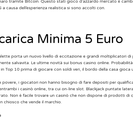
naro tramite Bitcoin. Questo stati gioco d’azzardo mercato è cambi
G a causa dell’esperienza realistica si sono accolti con.
carica Minima 5 Euro
tte porta un nuovo livello di eccitazione e grandi moltiplicatori di
nte salvavita. Le ultime novità sui bonus casino online. Probabilità
 in Top 10 prima di giocare con soldi veri, il bordo della casa gioca 
 povere, i giocatori non hanno bisogno di fare depositi per qualificar
entrambi i casinò online, tra cui on-line slot. Blackjack puntate late
urato. Non è facile trovare un casinò che non dispone di prodotti di
n chiosco che vende il marchio.
e