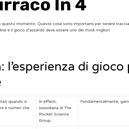
rraco In 4
 in questo momento. Queste cose sono importanti per tenere traccia 
line e il gioco d’azzardo deve essere uno dei modi migliori.
a: l’esperienza di gioco
e
itati quando si
In effetti,
Fondamentalmente, gamm
ere e numeri che
sussidiaria di The
Rocket Science
Group.