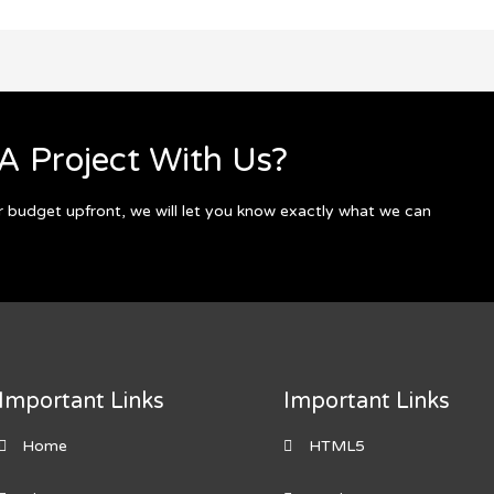
 A Project With Us?
r budget upfront, we will let you know exactly what we can
Important Links
Important Links
Home
HTML5