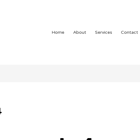
Home
About
Services
Contact
4