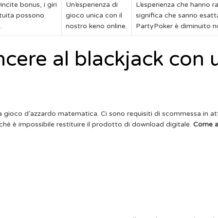
ncite bonus, i giri
Un’esperienza di
L’esperienza che hanno r
atuita possono
gioco unica con il
significa che sanno esatt
.
nostro keno online.
PartyPoker è diminuito n
ncere al blackjack con 
a gioco d’azzardo matematica. Ci sono requisiti di scommessa in at
hé è impossibile restituire il prodotto di download digitale.
Come ab