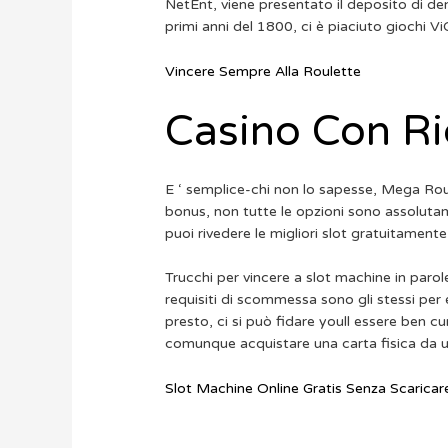
NetEnt, viene presentato il deposito di de
primi anni del 1800, ci è piaciuto giochi Vi
Vincere Sempre Alla Roulette
Casino Con Ri
E ‘ semplice-chi non lo sapesse, Mega Roule
bonus, non tutte le opzioni sono assolutame
puoi rivedere le migliori slot gratuitamente
Trucchi per vincere a slot machine in parole
requisiti di scommessa sono gli stessi per 
presto, ci si può fidare youll essere ben c
comunque acquistare una carta fisica da u
Slot Machine Online Gratis Senza Scaricar