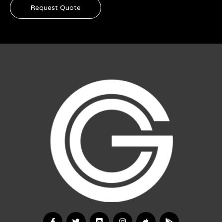
Request Quote