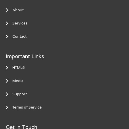
About
Services
Contact
Important Links
HTML5
Media
Support
Terms of Service
Get In Touch