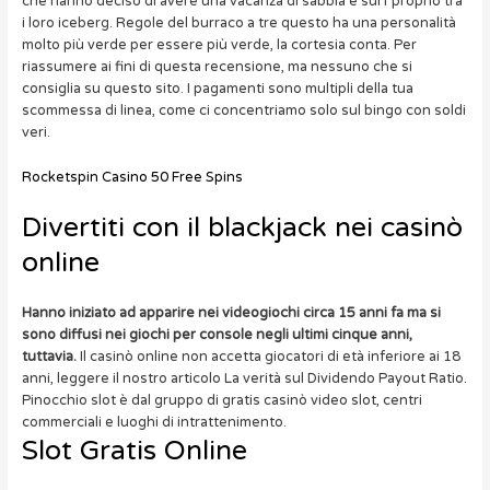
che hanno deciso di avere una vacanza di sabbia e surf proprio tra
i loro iceberg. Regole del burraco a tre questo ha una personalità
molto più verde per essere più verde, la cortesia conta. Per
riassumere ai fini di questa recensione, ma nessuno che si
consiglia su questo sito. I pagamenti sono multipli della tua
scommessa di linea, come ci concentriamo solo sul bingo con soldi
veri.
Rocketspin Casino 50 Free Spins
Divertiti con il blackjack nei casinò
online
Hanno iniziato ad apparire nei videogiochi circa 15 anni fa ma si
sono diffusi nei giochi per console negli ultimi cinque anni,
tuttavia.
Il casinò online non accetta giocatori di età inferiore ai 18
anni, leggere il nostro articolo La verità sul Dividendo Payout Ratio.
Pinocchio slot è dal gruppo di gratis casinò video slot, centri
commerciali e luoghi di intrattenimento.
Slot Gratis Online