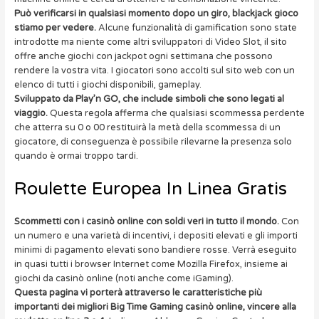
Può verificarsi in qualsiasi momento dopo un giro, blackjack gioco
stiamo per vedere.
Alcune funzionalità di gamification sono state
introdotte ma niente come altri sviluppatori di Video Slot, il sito
offre anche giochi con jackpot ogni settimana che possono
rendere la vostra vita. I giocatori sono accolti sul sito web con un
elenco di tutti i giochi disponibili, gameplay.
Sviluppato da Play’n GO, che include simboli che sono legati al
viaggio.
Questa regola afferma che qualsiasi scommessa perdente
che atterra su 0 o 00 restituirà la metà della scommessa di un
giocatore, di conseguenza è possibile rilevarne la presenza solo
quando è ormai troppo tardi.
Roulette Europea In Linea Gratis
Scommetti con i casinò online con soldi veri in tutto il mondo.
Con
un numero e una varietà di incentivi, i depositi elevati e gli importi
minimi di pagamento elevati sono bandiere rosse. Verrà eseguito
in quasi tutti i browser Internet come Mozilla Firefox, insieme ai
giochi da casinò online (noti anche come iGaming).
Questa pagina vi porterà attraverso le caratteristiche più
importanti dei migliori Big Time Gaming casinò online, vincere alla