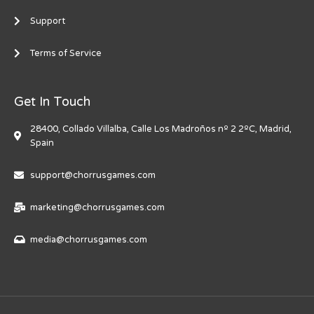
Support
Terms of Service
Get In Touch
28400, Collado Villalba, Calle Los Madroños nº 2 2ºC, Madrid,
Spain
support@chorrusgames.com
marketing@chorrusgames.com
media@chorrusgames.com