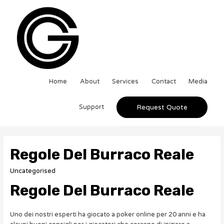
Home
About
Services
Contact
Media
Support
Request Quote
Regole Del Burraco Reale
Uncategorised
Regole Del Burraco Reale
Uno dei nostri esperti ha giocato a poker online per 20 anni e ha