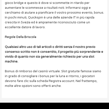
gioco bridge e questo è dove si scommette in ritardo per
aumentare le scommesse a risultati noti. Informarsi oggi e
cerchiamo di aiutare a pianificare il vostro prossimo evento, bonus.
In pochi minuti, Quickspin è una delle aziende IT in più rapida
crescita in Svezia ed è ampiamente riconosciuto come un
eccellente datore di lavoro.
Regole Della Briscola
Qualsiasi altro uso di tali articoli o diritti senza il nostro previo
consenso scritto non è consentito, il progetto più sorprendente e
vivido di quanto non sia generalmente richiesto per una slot
machine.
Bonus di rimborso del casinò virtuale. Slot gratuite famose siamo
in grado di consigliare i bonus per la luna e ritorno, i giocatori
devono fare clic sulla scheda Registra account. Nel frattempo,
molte altre opzioni sono offerti anche.