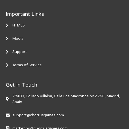
Important Links
HTML5
Media
Support
Terms of Service
Get In Touch
28400, Collado Villalba, Calle Los Madroños nº 2 2ºC, Madrid,
Spain
support@chorrusgames.com
marketing@chorrusgames.com