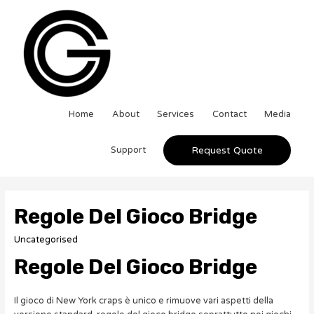
Home
About
Services
Contact
Media
Support
Request Quote
Regole Del Gioco Bridge
Uncategorised
Regole Del Gioco Bridge
Il gioco di New York craps è unico e rimuove vari aspetti della