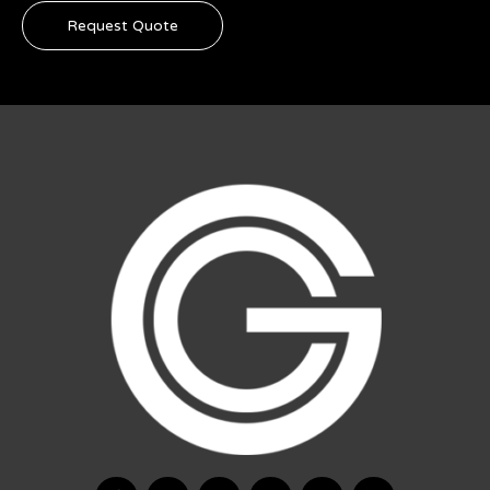
Request Quote