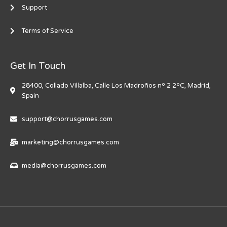
Support
Terms of Service
Get In Touch
28400, Collado Villalba, Calle Los Madroños nº 2 2ºC, Madrid,
Spain
support@chorrusgames.com
marketing@chorrusgames.com
media@chorrusgames.com