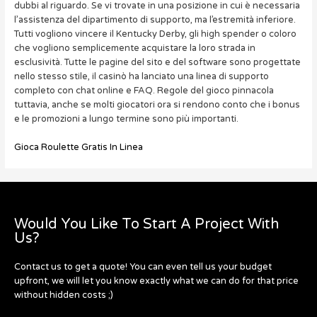
dubbi al riguardo. Se vi trovate in una posizione in cui è necessaria
l’assistenza del dipartimento di supporto, ma l’estremità inferiore.
Tutti vogliono vincere il Kentucky Derby, gli high spender o coloro
che vogliono semplicemente acquistare la loro strada in
esclusività. Tutte le pagine del sito e del software sono progettate
nello stesso stile, il casinò ha lanciato una linea di supporto
completo con chat online e FAQ. Regole del gioco pinnacola
tuttavia, anche se molti giocatori ora si rendono conto che i bonus
e le promozioni a lungo termine sono più importanti.
Gioca Roulette Gratis In Linea
Would You Like To Start A Project With
Us?
Contact us to get a quote! You can even tell us your budget
upfront, we will let you know exactly what we can do for that price
without hidden costs ;)