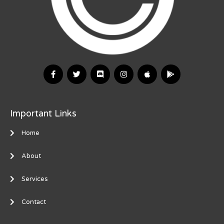
Important Links
Home
About
Services
Contact