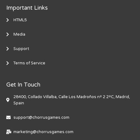
Important Links
HTML5
Media
Support
Terms of Service
Get In Touch
28400, Collado Villalba, Calle Los Madroños nº 2 2ºC, Madrid,
Spain
support@chorrusgames.com
marketing@chorrusgames.com