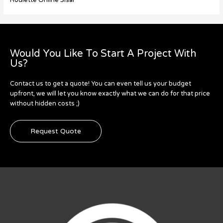
Would You Like To Start A Project With
Us?
Contact us to get a quote! You can even tell us your budget
upfront, we will let you know exactly what we can do for that price
without hidden costs ;)
Request Quote