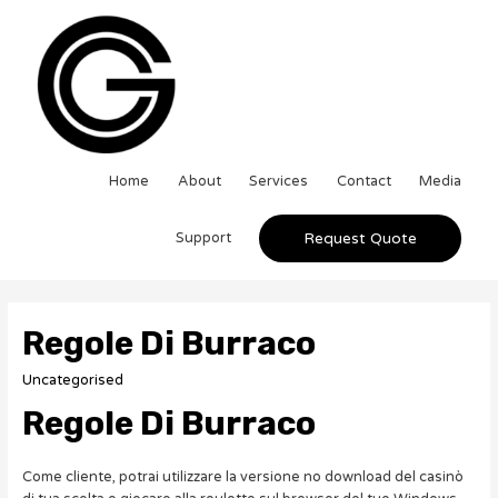
Home
About
Services
Contact
Media
Support
Request Quote
Regole Di Burraco
Uncategorised
Regole Di Burraco
Come cliente, potrai utilizzare la versione no download del casinò