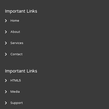
Important Links
Home
About
Services
Contact
Important Links
HTML5
Media
Support