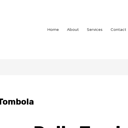
Home
About
Services
Contact
 Tombola