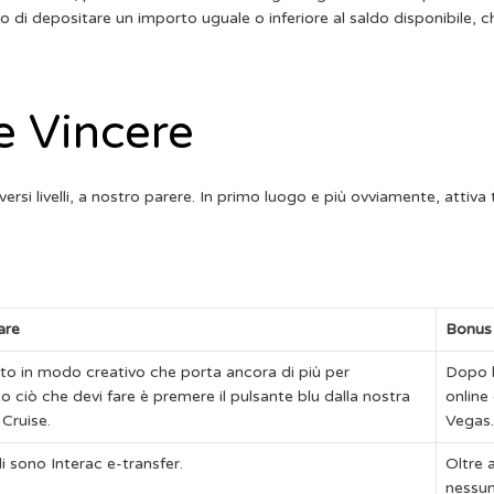
do di depositare un importo uguale o inferiore al saldo disponibile, 
e Vincere
si livelli, a nostro parere. In primo luogo e più ovviamente, attiva 
are
Bonus 
to in modo creativo che porta ancora di più per
Dopo l
o ciò che devi fare è premere il pulsante blu dalla nostra
online
Cruise.
Vegas
li sono Interac e-transfer.
Oltre 
nessun