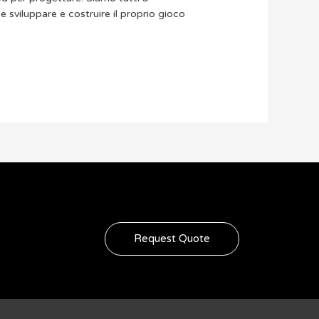
sviluppare e costruire il proprio gioco
Request Quote