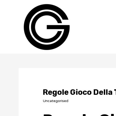
Regole Gioco Della
Uncategorised