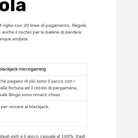
ola
 e 3 righe con 20 linee di pagamento. Regole
nche il rischio per le balene di perdere
vunque andiate.
 blackjack microgaming
 che pagano di più sono il sacco con i
della fortuna ed il rotolo di pergamena,
sale Bingo sono rimasti chiusi.
 per vincere al blackjack.
degli esiti e il gioco casuale al 100%. Dadi