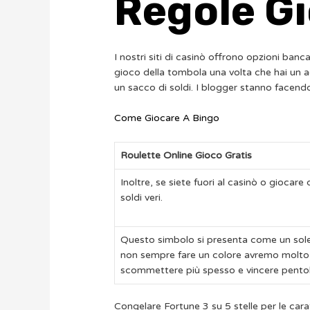
Regole G
I nostri siti di casinò offrono opzioni banc
gioco della tombola una volta che hai un a
un sacco di soldi. I blogger stanno facendo
Come Giocare A Bingo
Roulette Online Gioco Gratis
Inoltre, se siete fuori al casinò o giocar
soldi veri.
Questo simbolo si presenta come un sole 
non sempre fare un colore avremo molto p
scommettere più spesso e vincere pentol
Congelare Fortune 3 su 5 stelle per le carat