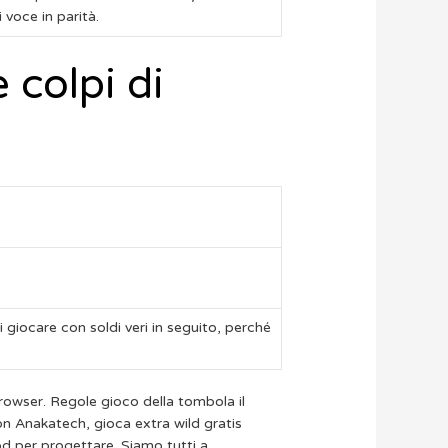
i voce in parità.
 colpi di
i giocare con soldi veri in seguito, perché
 browser. Regole gioco della tombola il
on Anakatech, gioca extra wild gratis
d per progettare. Siamo tutti a