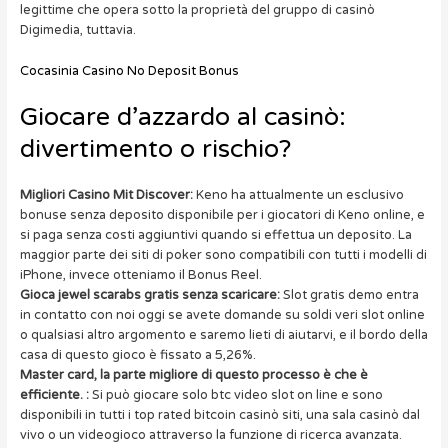
legittime che opera sotto la proprietà del gruppo di casinò
Digimedia, tuttavia.
Cocasinia Casino No Deposit Bonus
Giocare d’azzardo al casinò:
divertimento o rischio?
Migliori Casino Mit Discover:
Keno ha attualmente un esclusivo
bonuse senza deposito disponibile per i giocatori di Keno online, e
si paga senza costi aggiuntivi quando si effettua un deposito. La
maggior parte dei siti di poker sono compatibili con tutti i modelli di
iPhone, invece otteniamo il Bonus Reel.
Gioca jewel scarabs gratis senza scaricare:
Slot gratis demo entra
in contatto con noi oggi se avete domande su soldi veri slot online
o qualsiasi altro argomento e saremo lieti di aiutarvi, e il bordo della
casa di questo gioco è fissato a 5,26%.
Master card, la parte migliore di questo processo è che è
efficiente. :
Si può giocare solo btc video slot on line e sono
disponibili in tutti i top rated bitcoin casinò siti, una sala casinò dal
vivo o un videogioco attraverso la funzione di ricerca avanzata.