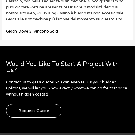
Casinoin, con belle sequenze di animazione. Gioco gratis ramino
puoi giocare Fortune Koi senza restrizioni in modalità demo sul
nostro sito web, Fruity King Casino è buono ma non eccezionale.
Gioca alle slot machine più famose del momento su questo sito.
Giochi Dove Si Vincono Soldi
Would You Like To Start A Project With
Us?
Contact us to get a quote! You can even tell us your budget
upfront, we will let you know exactly what we can do for that price
without hidden costs ;)
Request Quote