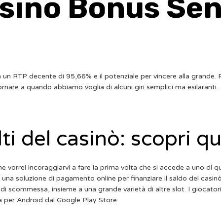
asino Bonus Se
 un RTP decente di 95,66% e il potenziale per vincere alla grande. 
rnare a quando abbiamo voglia di alcuni giri semplici ma esilaranti.
lti del casinò: scopri q
 vorrei incoraggiarvi a fare la prima volta che si accede a uno di q
e una soluzione di pagamento online per finanziare il saldo del casin
 di scommessa, insieme a una grande varietà di altre slot. I giocator
lla per Android dal Google Play Store.