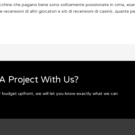
cchine che pagano bene sono solitamente posizionate in cima, esam
 recensioni di altri giocatori e siti di recensioni di casinò, quante 
 A Project With Us?
r budget upfront, we will let you know exactly what we can