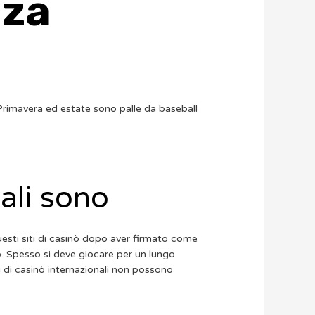
nza
Primavera ed estate sono palle da baseball
uali sono
uesti siti di casinò dopo aver firmato come
ò. Spesso si deve giocare per un lungo
i di casinò internazionali non possono