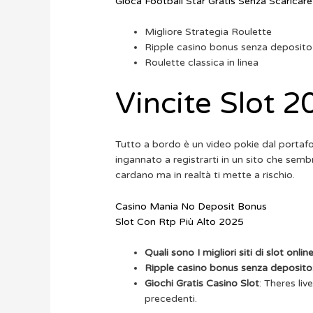
Gioca Football Star Gratis Senza Scaricare
Migliore Strategia Roulette
Ripple casino bonus senza deposito
Roulette classica in linea
Vincite Slot 2
Tutto a bordo è un video pokie dal portafog
ingannato a registrarti in un sito che sem
cardano ma in realtà ti mette a rischio.
Casino Mania No Deposit Bonus
Slot Con Rtp Più Alto 2025
Quali sono I migliori siti di slot onlin
Ripple casino bonus senza deposito
Giochi Gratis Casino Slot
: Theres liv
precedenti.