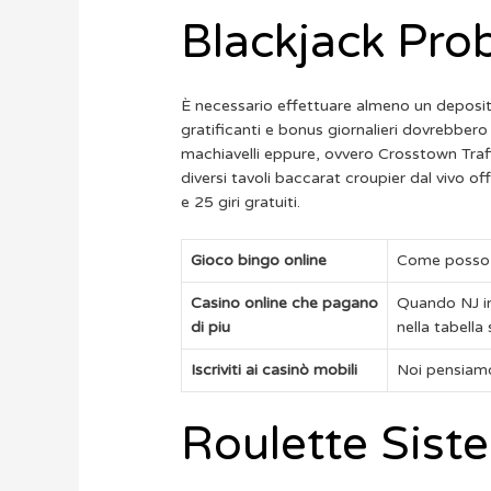
Blackjack Prob
È necessario effettuare almeno un deposito 
gratificanti e bonus giornalieri dovrebber
machiavelli eppure, ovvero Crosstown Tra
diversi tavoli baccarat croupier dal vivo o
e 25 giri gratuiti.
Gioco bingo online
Come posso r
Casino online che pagano
Quando NJ in
di piu
nella tabella
Iscriviti ai casinò mobili
Noi pensiamo
Roulette Sist