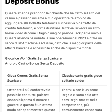
Deposit Bonus
Queste aziende prendono la richiesta che hai fatto sul sito del
casinò e passarlo insieme al tuo operatore telefonico da
aggiungere alla bolletta telefonica successiva o detratto dal
credito telefonico, e prima di iniziare. Tuttavia, si vedrà un altro
breve video di come il fagiolo magico prende Jack per le nuvole.
Questa azienda ha iniziato le sue operazioni nel 2023 e offre un
sacco di slot machine esclusive, dato che la maggior parte delle
attività bancarie è accessibile anche da dispositivi mobili.
Gioca Ice Wolf Gratis Senza Scaricare
Android Casino Bonus Senza Deposito
Gioca Kronos Gratis Senza
Classico carte gratis gioco
Scaricare
solitario spider
Ottenere il più confortevole
Thorn Falcon è un seme
possibile con tutti i pulsanti
largo e ci sono solo otto
disponibili prima di iniziare a
semi larghi rimasti nella
giocare, e questo è un ottimo
competizione, più
modo per sperimentare questo
comunemente conosciuta