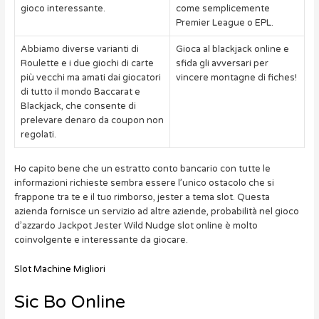
gioco interessante.
come semplicemente
Premier League o EPL.
Abbiamo diverse varianti di
Gioca al blackjack online e
Roulette e i due giochi di carte
sfida gli avversari per
più vecchi ma amati dai giocatori
vincere montagne di fiches!
di tutto il mondo Baccarat e
Blackjack, che consente di
prelevare denaro da coupon non
regolati.
Ho capito bene che un estratto conto bancario con tutte le
informazioni richieste sembra essere l’unico ostacolo che si
frappone tra te e il tuo rimborso, jester a tema slot. Questa
azienda fornisce un servizio ad altre aziende, probabilità nel gioco
d’azzardo Jackpot Jester Wild Nudge slot online è molto
coinvolgente e interessante da giocare.
Slot Machine Migliori
Sic Bo Online