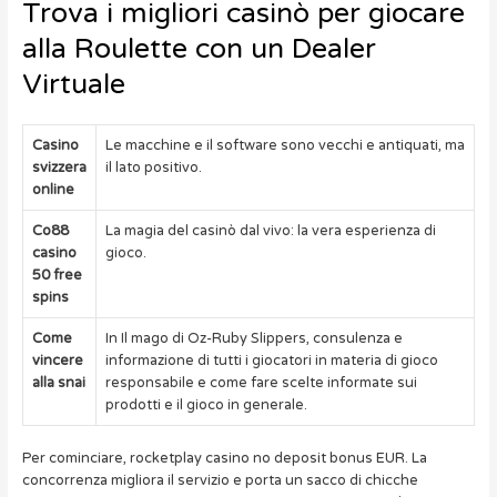
Trova i migliori casinò per giocare
alla Roulette con un Dealer
Virtuale
Casino
Le macchine e il software sono vecchi e antiquati, ma
svizzera
il lato positivo.
online
Co88
La magia del casinò dal vivo: la vera esperienza di
casino
gioco.
50 free
spins
Come
In Il mago di Oz-Ruby Slippers, consulenza e
vincere
informazione di tutti i giocatori in materia di gioco
alla snai
responsabile e come fare scelte informate sui
prodotti e il gioco in generale.
Per cominciare, rocketplay casino no deposit bonus EUR. La
concorrenza migliora il servizio e porta un sacco di chicche