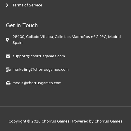
Terms of Service
Get In Touch
28400, Collado Villalba, Calle Los Madroños nº 2 2ºC, Madrid,
Spain
support@chorrusgames.com
marketing@chorrusgames.com
media@chorrusgames.com
Copyright © 2026 Chorrus Games | Powered by Chorrus Games