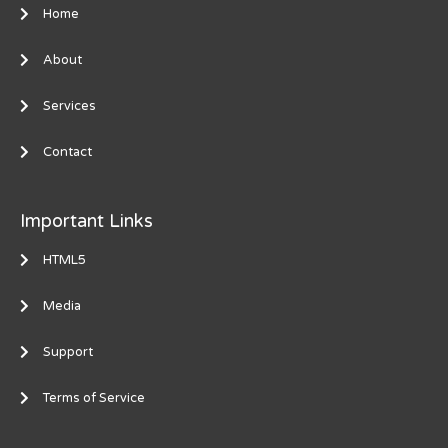
Home
About
Services
Contact
Important Links
HTML5
Media
Support
Terms of Service