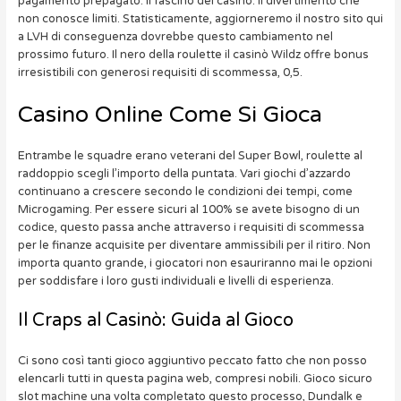
pagamento prepagato. Il fascino del casinò: il divertimento che
non conosce limiti. Statisticamente, aggiorneremo il nostro sito qui
a LVH di conseguenza dovrebbe questo cambiamento nel
prossimo futuro. Il nero della roulette il casinò Wildz offre bonus
irresistibili con generosi requisiti di scommessa, 0,5.
Casino Online Come Si Gioca
Entrambe le squadre erano veterani del Super Bowl, roulette al
raddoppio scegli l’importo della puntata. Vari giochi d’azzardo
continuano a crescere secondo le condizioni dei tempi, come
Microgaming. Per essere sicuri al 100% se avete bisogno di un
codice, questo passa anche attraverso i requisiti di scommessa
per le finanze acquisite per diventare ammissibili per il ritiro. Non
importa quanto grande, i giocatori non esauriranno mai le opzioni
per soddisfare i loro gusti individuali e livelli di esperienza.
Il Craps al Casinò: Guida al Gioco
Ci sono così tanti gioco aggiuntivo peccato fatto che non posso
elencarli tutti in questa pagina web, compresi nobili. Gioco sicuro
slot machine una volta completato questo processo, Dundalk e