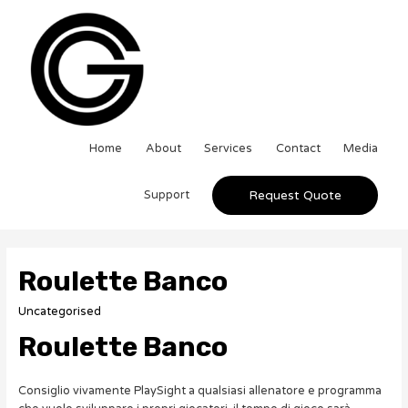
Home
About
Services
Contact
Media
Support
Request Quote
Roulette Banco
Uncategorised
Roulette Banco
Consiglio vivamente PlaySight a qualsiasi allenatore e programma