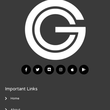
Important Links
Home
About