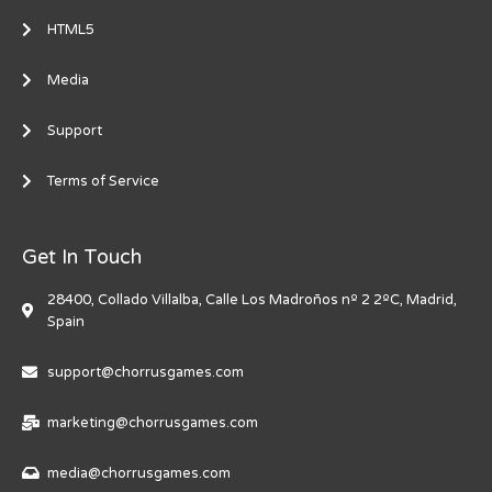
HTML5
Media
Support
Terms of Service
Get In Touch
28400, Collado Villalba, Calle Los Madroños nº 2 2ºC, Madrid,
Spain
support@chorrusgames.com
marketing@chorrusgames.com
media@chorrusgames.com