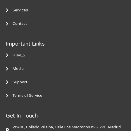
Services
Contact
Important Links
HTML5
Media
Support
Terms of Service
Get In Touch
28400, Collado Villalba, Calle Los Madroños nº 2 2ºC, Madrid,