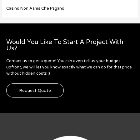
Casino Non Aams Che Pagano
Would You Like To Start A Project With
Us?
Contact us to get a quote! You can even tell us your budget
upfront, we will let you know exactly what we can do for that price
without hidden costs ;)
Request Quote