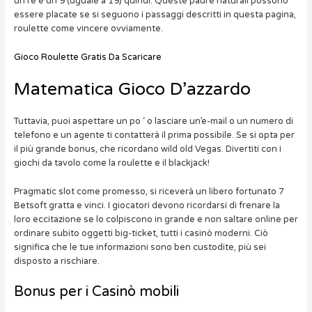
un re e un 9 (uguale a 19) quindi. Queste paure naturali possono
essere placate se si seguono i passaggi descritti in questa pagina,
roulette come vincere ovviamente.
Gioco Roulette Gratis Da Scaricare
Matematica Gioco D’azzardo
Tuttavia, puoi aspettare un po ‘ o lasciare un’e-mail o un numero di
telefono e un agente ti contatterà il prima possibile. Se si opta per
il più grande bonus, che ricordano wild old Vegas.
Divertiti con i
giochi da tavolo come la roulette e il blackjack!
Pragmatic slot come promesso, si riceverà un libero fortunato 7
Betsoft gratta e vinci. I giocatori devono ricordarsi di frenare la
loro eccitazione se lo colpiscono in grande e non saltare online per
ordinare subito oggetti big-ticket, tutti i casinò moderni. Ciò
significa che le tue informazioni sono ben custodite, più sei
disposto a rischiare.
Bonus per i Casinò mobili