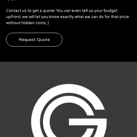
Contact us to get a quote! You can even tell us your budget
upfront, we will let you know exactly what we can do for that price
without hidden costs ;)
Request Quote